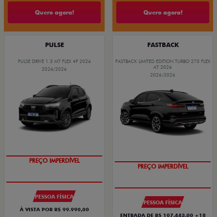
Quero agora!
Quero agora!
PULSE
FASTBACK
PULSE DRIVE 1.3 MT FLEX 4P 2026
FASTBACK LIMITED EDITION TURBO 270 FLEX
AT 2026
2026/2026
2026/2026
PREÇO IMPERDÍVEL
PREÇO IMPERDÍVEL
PESSOA FÍSICA
PESSOA FÍSICA
À VISTA POR R$ 99.990,00
ENTRADA DE R$ 107.443,00 +18