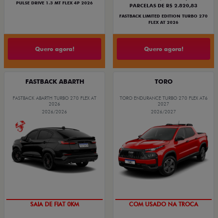
PULSE DRIVE 1.3 MT FLEX 4P 2026
PARCELAS DE R$ 2.820,83
FASTBACK LIMITED EDITION TURBO 270
FLEX AT 2026
Quero agora!
Quero agora!
FASTBACK ABARTH
TORO
FASTBACK ABARTH TURBO 270 FLEX AT
TORO ENDURANCE TURBO 270 FLEX AT6
2026
2027
2026/2026
2026/2027
SAIA DE FIAT 0KM
COM USADO NA TROCA