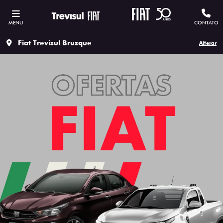
MENU
CONTATO
Fiat Trevisul Brusque
Alterar