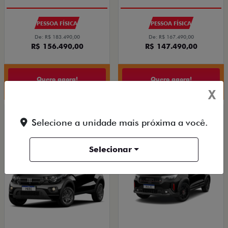
PESSOA FÍSICA
PESSOA FÍSICA
De: R$ 183.490,00
De: R$ 167.490,00
R$ 156.490,00
R$ 147.490,00
Quero agora!
Quero agora!
X
MOBI
PULSE ABARTH
Selecione a unidade mais próxima a você.
MOBI LIKE 1.0 2026
PULSE ABARTH TURBO 270 FLEX AT 4P 2026
2026/2026
2026/2026
Selecionar