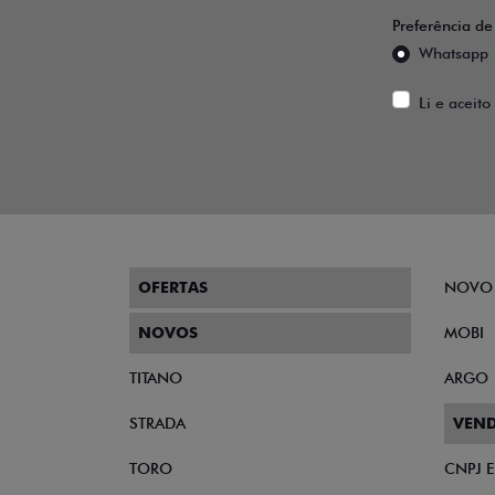
Preferência de
Whatsapp
Li e aceito
OFERTAS
NOVO
NOVOS
MOBI
TITANO
ARGO
STRADA
VEND
TORO
CNPJ 