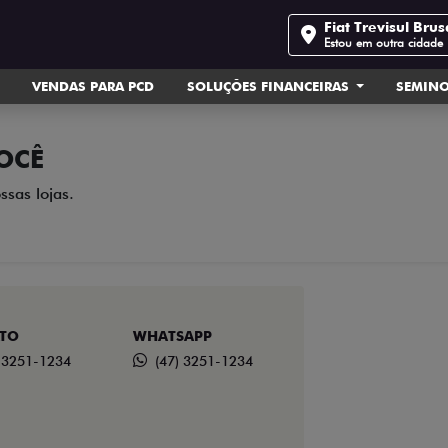
Fiat Trevisul Bru
Estou em outra cidade
VENDAS PARA PCD
SOLUÇÕES FINANCEIRAS
SEMIN
OCÊ
ssas lojas.
TO
WHATSAPP
) 3251-1234
(47) 3251-1234