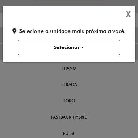
X
Selecione a unidade mais próxima a você.
OFERTAS
Selecionar
NOVOS
TITANO
STRADA
TORO
FASTBACK HYBRID
PULSE