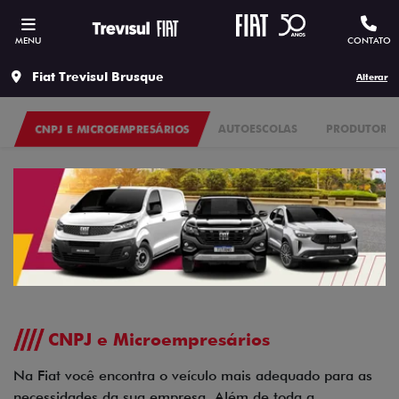
MENU
CONTATO
Fiat Trevisul Brusque
Alterar
CNPJ E MICROEMPRESÁRIOS
AUTOESCOLAS
PRODUTORES
CNPJ e Microempresários
Na Fiat você encontra o veículo mais adequado para as
necessidades da sua empresa. Além de toda a