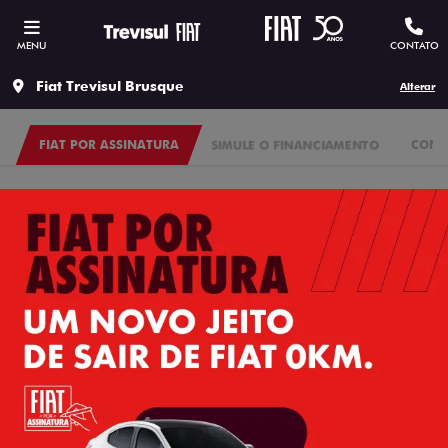
MENU
CONTATO
Fiat Trevisul Brusque
Alterar
FIAT POR ASSINATURA
SIMULE O FINANCIAMENTO
CONS