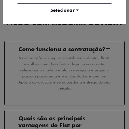
Selecionar
FICOU COM ALGUMA DÚVIDA?
Como funciona a contratação?
A contratação é simples e totalmente digital. Basta
escolher uma das ofertas disponíveis no site,
selecionar o modelo e plano desejado e seguir o
passo a passo para envio dos dados e análise.
Após a aprovação, é só aguardar a entrega do seu
veículo.
Quais são as principais
vantagens do Fiat por