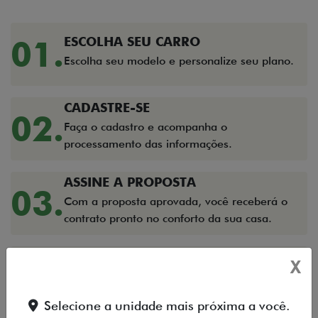
01.
ESCOLHA SEU CARRO
Escolha seu modelo e personalize seu plano.
CADASTRE-SE
02.
Faça o cadastro e acompanha o
processamento das informações.
ASSINE A PROPOSTA
03.
Com a proposta aprovada, você receberá o
contrato pronto no conforto da sua casa.
APROVEITE SEU CARRO 0KM
X
04.
Após conclusão do processo, seu carro será
preparado pela Flua! e você o receberá aqui
Selecione a unidade mais próxima a você.
na nossa loja.