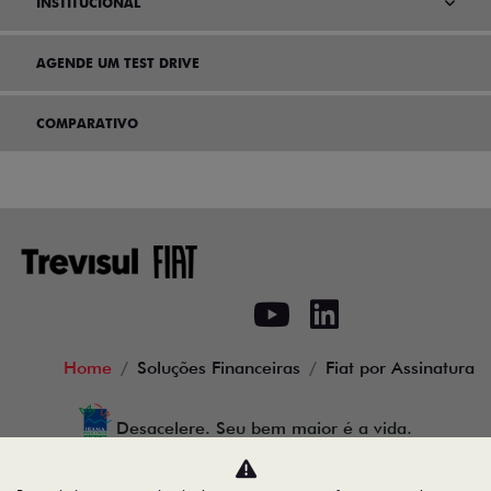
INSTITUCIONAL
AGENDE UM TEST DRIVE
COMPARATIVO
Home
Soluções Financeiras
Fiat por Assinatura
Desacelere. Seu bem maior é a vida.