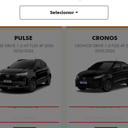
Selecionar
Quero agora!
Quero agora!
PULSE
CRONOS
SE DRIVE 1.3 MT FLEX 4P 2026
CRONOS DRIVE 1.3 FLEX 4P 
2026/2026
2025/2026
PREÇO IMPERDÍVEL
SUPER DESCONTO