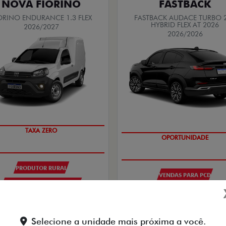
NOVA FIORINO
FASTBACK
ORINO ENDURANCE 1.3 FLEX
FASTBACK AUDACE TURBO 
HYBRID FLEX AT 2026
2026/2027
2026/2026
TAXA ZERO
OPORTUNIDADE
PRODUTOR RURAL
VENDAS PARA PCD
CNPJ E MICROEMPRESÁRIOS
De: R$ 167.490,00
De: R$ 132.990,00
R$ 125.190,
$ 105.790,00
Selecione a unidade mais próxima a você.