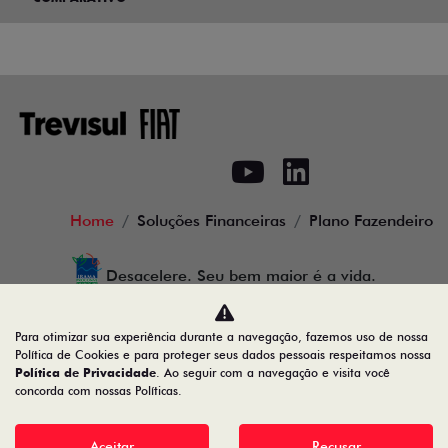
Home
Soluções Financeiras
Plano Fazendeiro
Desacelere. Seu bem maior é a vida.
Para otimizar sua experiência durante a navegação, fazemos uso de nossa
Política de Cookies e para proteger seus dados pessoais respeitamos nossa
Trevisul Comercial de Veiculos LTDA
Política de Privacidade
. Ao seguir com a navegação e visita você
concorda com nossas Políticas.
28.090.609/0001-18
Aceitar
Recusar