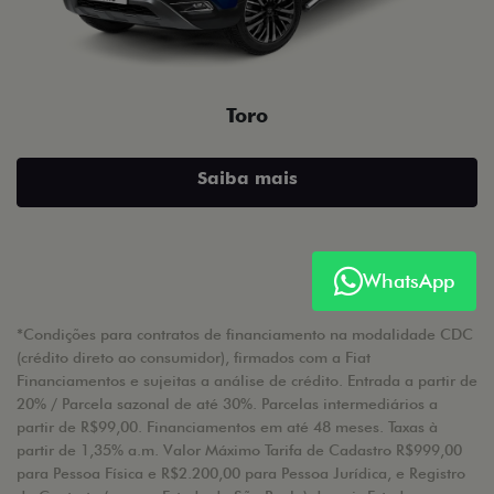
Toro
Saiba mais
WhatsApp
*Condições para contratos de financiamento na modalidade CDC
(crédito direto ao consumidor), firmados com a Fiat
Financiamentos e sujeitas a análise de crédito. Entrada a partir de
20% / Parcela sazonal de até 30%. Parcelas intermediários a
partir de R$99,00. Financiamentos em até 48 meses. Taxas à
partir de 1,35% a.m. Valor Máximo Tarifa de Cadastro R$999,00
para Pessoa Física e R$2.200,00 para Pessoa Jurídica, e Registro