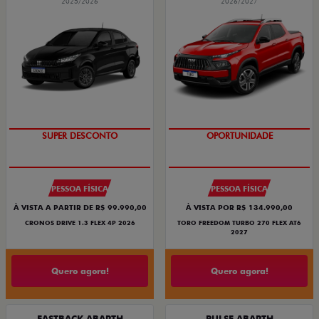
2025/2026
2026/2027
SUPER DESCONTO
OPORTUNIDADE
PESSOA FÍSICA
PESSOA FÍSICA
À VISTA A PARTIR DE R$ 99.990,00
À VISTA POR R$ 134.990,00
CRONOS DRIVE 1.3 FLEX 4P 2026
TORO FREEDOM TURBO 270 FLEX AT6
2027
Quero agora!
Quero agora!
FASTBACK ABARTH
PULSE ABARTH