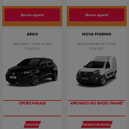
Quero agora!
Quero agora!
ARGO
NOVA FIORINO
ARGO DRIVE 1.0 FLEX 4P 2026
FIORINO ENDURANCE 1.3 FLEX
2026/2026
2026/2027
OPORTUNIDADE
APROVADO NO BNDES FINAME*
TAXISTAS
PRODUTOR RURAL