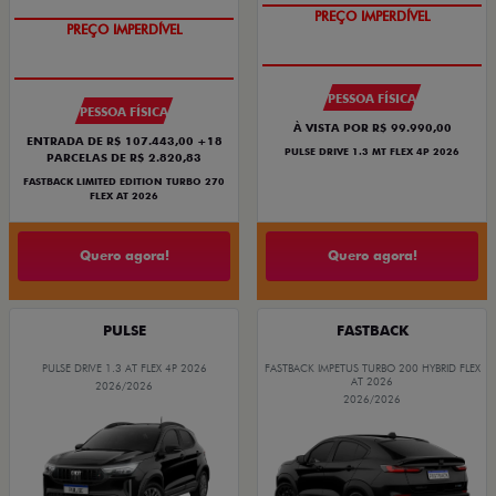
PREÇO IMPERDÍVEL
PREÇO IMPERDÍVEL
PESSOA FÍSICA
PESSOA FÍSICA
À VISTA POR R$ 99.990,00
ENTRADA DE R$ 107.443,00 +18
PULSE DRIVE 1.3 MT FLEX 4P 2026
PARCELAS DE R$ 2.820,83
FASTBACK LIMITED EDITION TURBO 270
FLEX AT 2026
Quero agora!
Quero agora!
PULSE
FASTBACK
PULSE DRIVE 1.3 AT FLEX 4P 2026
FASTBACK IMPETUS TURBO 200 HYBRID FLEX
AT 2026
2026/2026
2026/2026