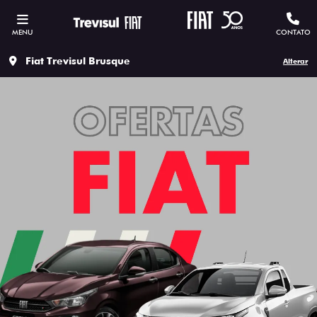
MENU
CONTATO
Fiat Trevisul Brusque
Alterar