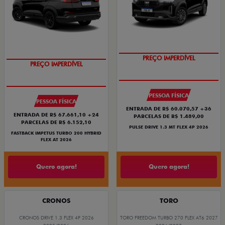
PREÇO IMPERDÍVEL
PREÇO IMPERDÍVEL
PESSOA FÍSICA
PESSOA FÍSICA
ENTRADA DE R$ 60.070,57 +36
ENTRADA DE R$ 67.661,10 +24
PARCELAS DE R$ 1.489,00
PARCELAS DE R$ 6.152,10
PULSE DRIVE 1.3 MT FLEX 4P 2026
FASTBACK IMPETUS TURBO 200 HYBRID
FLEX AT 2026
Quero agora!
Quero agora!
CRONOS
TORO
CRONOS DRIVE 1.3 FLEX 4P 2026
TORO FREEDOM TURBO 270 FLEX AT6 2027