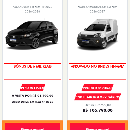
ARGO DRIVE 1.0 FLEX 4P 2026
FIORINO ENDURANCE 1.3 FLEX
2026/2026
2026/2027
BÔNUS DE 6 MIL REAIS
APROVADO NO BNDES FINAME*
PESSOA FÍSICA
PRODUTOR RURAL
À VISTA POR R$ 91.490,00
CNPJ E MICROEMPRESÁRIOS
ARGO DRIVE 1.0 FLEX 4P 2026
De: R$ 132.990,00
R$ 105.790,00
Quero agora!
Quero agora!