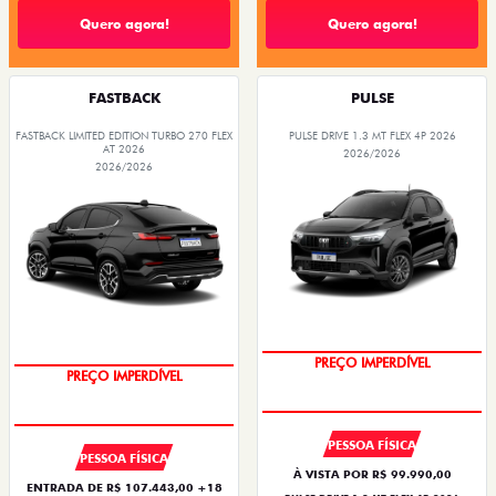
Quero agora!
Quero agora!
FASTBACK
PULSE
FASTBACK LIMITED EDITION TURBO 270 FLEX
PULSE DRIVE 1.3 MT FLEX 4P 2026
AT 2026
2026/2026
2026/2026
PREÇO IMPERDÍVEL
PREÇO IMPERDÍVEL
PESSOA FÍSICA
PESSOA FÍSICA
À VISTA POR R$ 99.990,00
ENTRADA DE R$ 107.443,00 +18