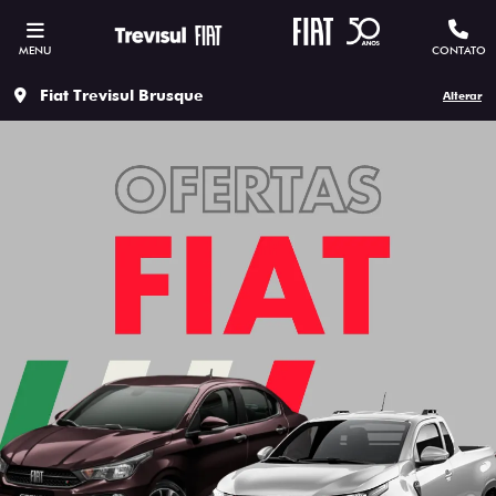
MENU
CONTATO
Fiat Trevisul Brusque
Alterar