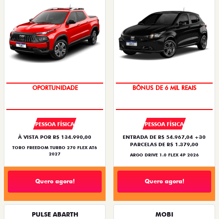
OPORTUNIDADE
BÔNUS DE 6 MIL REAIS
PESSOA FÍSICA
PESSOA FÍSICA
À VISTA POR R$ 134.990,00
ENTRADA DE R$ 54.967,04 +30
PARCELAS DE R$ 1.379,00
TORO FREEDOM TURBO 270 FLEX AT6
2027
ARGO DRIVE 1.0 FLEX 4P 2026
Quero agora!
Quero agora!
PULSE ABARTH
MOBI