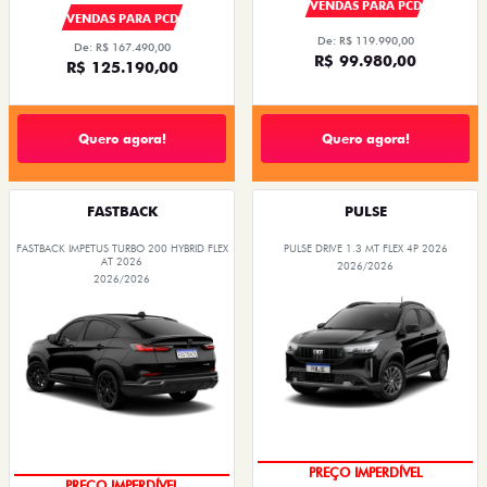
VENDAS PARA PCD
VENDAS PARA PCD
De: R$ 119.990,00
De: R$ 167.490,00
R$ 99.980,00
R$ 125.190,00
Quero agora!
Quero agora!
FASTBACK
PULSE
FASTBACK IMPETUS TURBO 200 HYBRID FLEX
PULSE DRIVE 1.3 MT FLEX 4P 2026
AT 2026
2026/2026
2026/2026
PREÇO IMPERDÍVEL
PREÇO IMPERDÍVEL