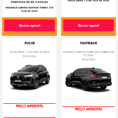
PULSE DRIVE 1.3 MT FLEX 4P 2026
PARCELAS DE R$ 2.820,83
FASTBACK LIMITED EDITION TURBO 270
FLEX AT 2026
Quero agora!
Quero agora!
PULSE
FASTBACK
PULSE DRIVE 1.3 AT FLEX 4P 2026
FASTBACK IMPETUS TURBO 200 HYBRID FLEX
AT 2026
2026/2026
2026/2026
PREÇO IMPERDÍVEL
PREÇO IMPERDÍVEL