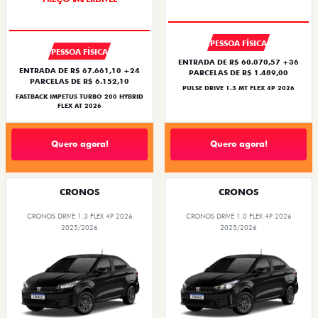
PESSOA FÍSICA
PESSOA FÍSICA
ENTRADA DE R$ 60.070,57 +36
ENTRADA DE R$ 67.661,10 +24
PARCELAS DE R$ 1.489,00
PARCELAS DE R$ 6.152,10
PULSE DRIVE 1.3 MT FLEX 4P 2026
FASTBACK IMPETUS TURBO 200 HYBRID
FLEX AT 2026
Quero agora!
Quero agora!
CRONOS
CRONOS
CRONOS DRIVE 1.3 FLEX 4P 2026
CRONOS DRIVE 1.0 FLEX 4P 2026
2025/2026
2025/2026