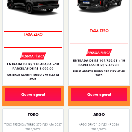
TAXA ZERO
TAXA ZERO
PESSOA FÍSICA
PESSOA FÍSICA
ENTRADA DE R$ 104.728,61 +18
ENTRADA DE R$ 118.434,84 +18
PARCELAS DE R$ 2.759,00
PARCELAS DE R$ 3.089,00
PULSE ABARTH TURBO 270 FLEX AT 4P
FASTBACK ABARTH TURBO 270 FLEX AT
2026
2026
Quero agora!
Quero agora!
TORO
ARGO
TORO FREEDOM TURBO 270 FLEX AT6 2027
ARGO DRIVE 1.0 FLEX 4P 2026
2026/2027
2026/2026