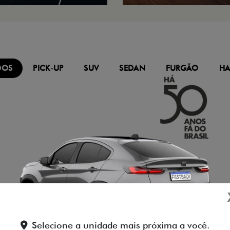
DOS
PICK-UP
SUV
SEDAN
FURGÃO
HA
Selecione a unidade mais próxima a você.