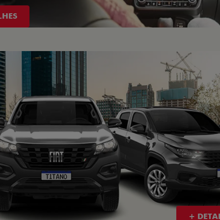
LHES
+ DETA