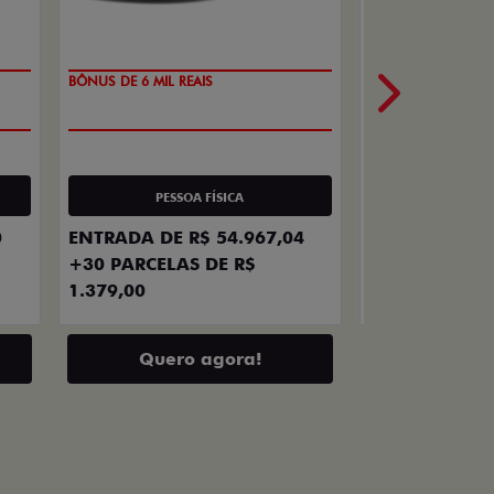
BÔNUS DE ATÉ R$ 1
TAXA ZERO
PESSO
PESSOA FÍSICA
À VISTA A PA
0
ENTRADA DE R$ 54.967,04
99.990,00
+30 PARCELAS DE R$
1.379,00
Quero agora!
Quero