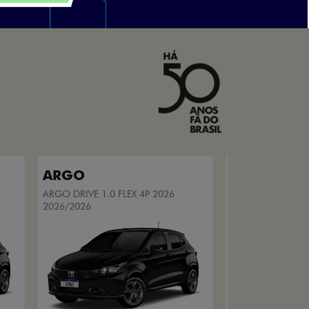
ARGO
CRONOS
ARGO DRIVE 1.0 FLEX 4P 2026
CRONOS DRIVE 1.
2026/2026
2025/2026