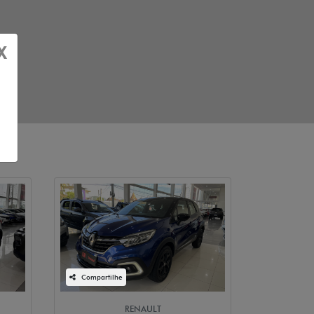
X
o
Compartilhe
RENAULT