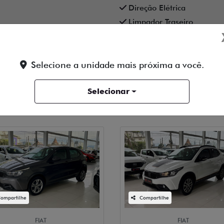
Direção Elétrica
Limpador Traseiro
Sensor De Estacionament
Vidros Elétricos
Selecione a unidade mais próxima a você.
Selecionar
ompartilhe
Compartilhe
FIAT
FIAT