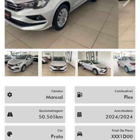
Previous
Next
Câmbio
Combustível
Manual
Flex
Quilometragem
Ano/Modelo
50.565km
2024/2024
Cor
Final Da Placa
Prata
XXX1D00