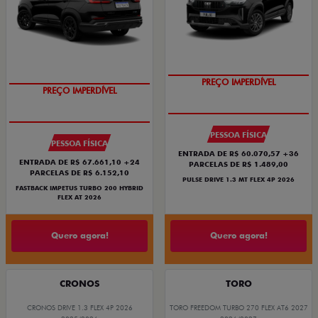
OPORTUNIDADE
OPORTUNIDADE
PESSOA FÍSICA
PESSOA FÍSICA
ENTRADA DE R$ 60.070,57 +36
ENTRADA DE R$ 67.661,10 +24
PARCELAS DE R$ 1.489,00
PARCELAS DE R$ 6.152,10
PULSE DRIVE 1.3 MT FLEX 4P 2026
FASTBACK IMPETUS TURBO 200 HYBRID
FLEX AT 2026
Quero agora!
Quero agora!
CRONOS
TORO
CRONOS DRIVE 1.3 FLEX 4P 2026
TORO FREEDOM TURBO 270 FLEX AT6 2027