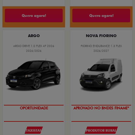
Quero agora!
Quero agora!
ARGO
NOVA FIORINO
ARGO DRIVE 1.0 FLEX 4P 2026
FIORINO ENDURANCE 1.3 FLEX
2026/2026
2026/2027
OPORTUNIDADE
APROVADO NO BNDES FINAME*
TAXISTAS
PRODUTOR RURAL