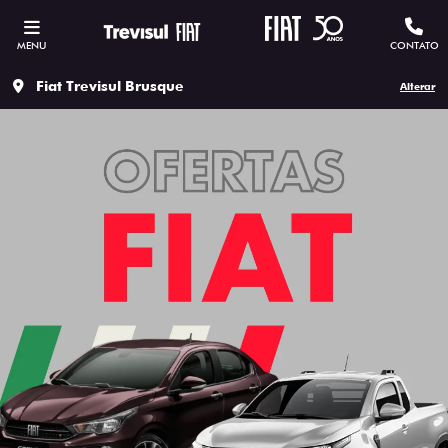
MENU
CONTATO
Fiat Trevisul Brusque
Alterar