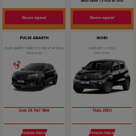
ARGO DRIVE 1.0 FLEX 4P 2026
Quero agora!
Quero agora!
PULSE ABARTH
MOBI
PULSE ABARTH TURBO 270 FLEX AT 4P 2026
MOBI LIKE 1.0 2026
2026/2026
2026/2026
OPORTUNIDADE
PREÇO IMPERDÍVEL
PESSOA FÍSICA
PESSOA FÍSICA