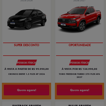
2025/2026
2026/2027
BÔNUS DE ATÉ R$ 14 MIL
SUPERVALORIZAÇÃO DO USADO
PESSOA FÍSICA
PESSOA FÍSICA
À VISTA A PARTIR DE R$ 99.990,00
À VISTA POR R$ 134.990,00
CRONOS DRIVE 1.3 FLEX 4P 2026
TORO FREEDOM TURBO 270 FLEX AT6
2027
Quero agora!
Quero agora!
FASTBACK ABARTH
PULSE ABARTH