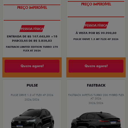
OPORTUNIDADE
COM USADO NA TROCA
PESSOA FÍSICA
PESSOA FÍSICA
À VISTA POR R$ 99.990,00
ENTRADA DE R$ 107.443,00 +18
PULSE DRIVE 1.3 MT FLEX 4P 2026
PARCELAS DE R$ 2.820,83
FASTBACK LIMITED EDITION TURBO 270
FLEX AT 2026
Quero agora!
Quero agora!
PULSE
FASTBACK
PULSE DRIVE 1.3 AT FLEX 4P 2026
FASTBACK IMPETUS TURBO 200 HYBRID FLEX
AT 2026
2026/2026
2026/2026