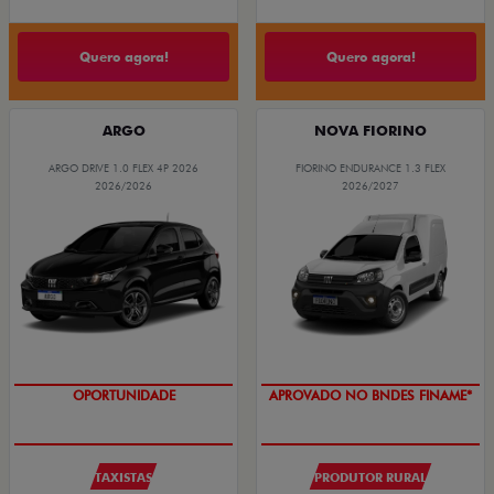
Quero agora!
Quero agora!
ARGO
NOVA FIORINO
ARGO DRIVE 1.0 FLEX 4P 2026
FIORINO ENDURANCE 1.3 FLEX
2026/2026
2026/2027
OPORTUNIDADE
APROVADO NO BNDES FINAME*
TAXISTAS
PRODUTOR RURAL