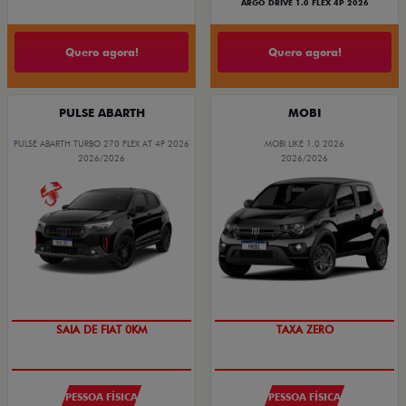
ARGO DRIVE 1.0 FLEX 4P 2026
Quero agora!
Quero agora!
PULSE ABARTH
MOBI
PULSE ABARTH TURBO 270 FLEX AT 4P 2026
MOBI LIKE 1.0 2026
2026/2026
2026/2026
SAIA DE FIAT 0KM
TAXA ZERO
PESSOA FÍSICA
PESSOA FÍSICA