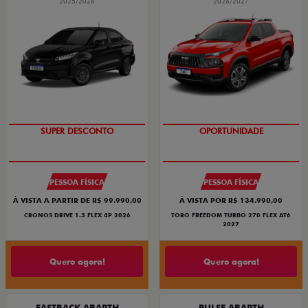
2025/2026
2026/2027
SUPER DESCONTO
OPORTUNIDADE
PESSOA FÍSICA
PESSOA FÍSICA
À VISTA A PARTIR DE R$ 99.990,00
À VISTA POR R$ 134.990,00
CRONOS DRIVE 1.3 FLEX 4P 2026
TORO FREEDOM TURBO 270 FLEX AT6
2027
Quero agora!
Quero agora!
FASTBACK ABARTH
PULSE ABARTH