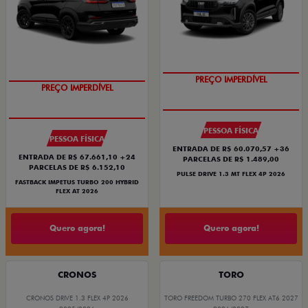
PREÇO IMPERDÍVEL
PREÇO IMPERDÍVEL
PESSOA FÍSICA
PESSOA FÍSICA
ENTRADA DE R$ 60.070,57 +36
ENTRADA DE R$ 67.661,10 +24
PARCELAS DE R$ 1.489,00
PARCELAS DE R$ 6.152,10
PULSE DRIVE 1.3 MT FLEX 4P 2026
FASTBACK IMPETUS TURBO 200 HYBRID
FLEX AT 2026
Quero agora!
Quero agora!
CRONOS
TORO
CRONOS DRIVE 1.3 FLEX 4P 2026
TORO FREEDOM TURBO 270 FLEX AT6 2027