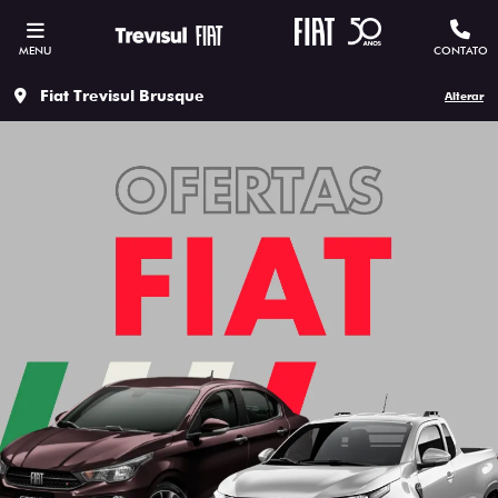
MENU
CONTATO
Fiat Trevisul Brusque
Alterar