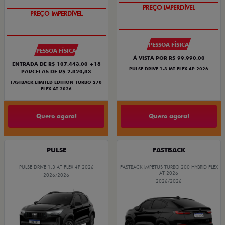
PREÇO IMPERDÍVEL
PREÇO IMPERDÍVEL
PESSOA FÍSICA
PESSOA FÍSICA
À VISTA POR R$ 99.990,00
ENTRADA DE R$ 107.443,00 +18
PULSE DRIVE 1.3 MT FLEX 4P 2026
PARCELAS DE R$ 2.820,83
FASTBACK LIMITED EDITION TURBO 270
FLEX AT 2026
Quero agora!
Quero agora!
PULSE
FASTBACK
PULSE DRIVE 1.3 AT FLEX 4P 2026
FASTBACK IMPETUS TURBO 200 HYBRID FLEX
AT 2026
2026/2026
2026/2026