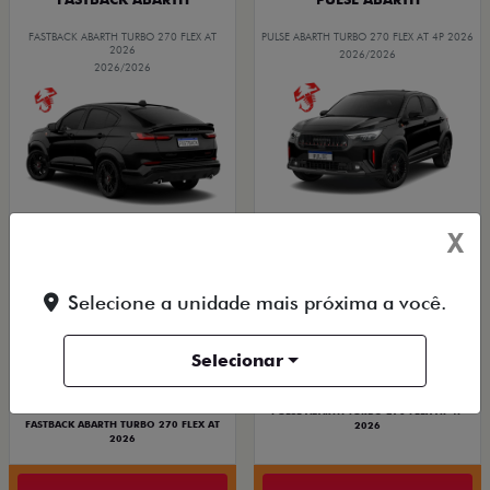
FASTBACK ABARTH TURBO 270 FLEX AT
PULSE ABARTH TURBO 270 FLEX AT 4P 2026
2026
2026/2026
2026/2026
X
TAXA ZERO
TAXA ZERO
Selecione a unidade mais próxima a você.
PESSOA FÍSICA
PESSOA FÍSICA
Selecionar
ENTRADA DE R$ 104.728,61 +18
ENTRADA DE R$ 118.434,84 +18
PARCELAS DE R$ 2.759,00
PARCELAS DE R$ 3.089,00
PULSE ABARTH TURBO 270 FLEX AT 4P
FASTBACK ABARTH TURBO 270 FLEX AT
2026
2026