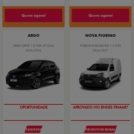
Quero agora!
Quero agora!
ARGO
NOVA FIORINO
ARGO DRIVE 1.0 FLEX 4P 2026
FIORINO ENDURANCE 1.3 FLEX
2026/2026
2026/2027
OPORTUNIDADE
APROVADO NO BNDES FINAME*
TAXISTAS
PRODUTOR RURAL