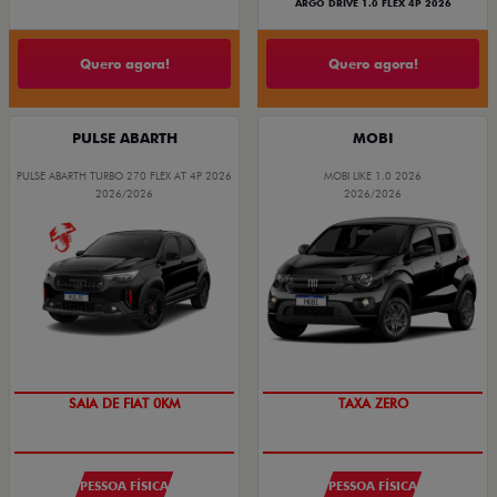
ARGO DRIVE 1.0 FLEX 4P 2026
Quero agora!
Quero agora!
PULSE ABARTH
MOBI
PULSE ABARTH TURBO 270 FLEX AT 4P 2026
MOBI LIKE 1.0 2026
2026/2026
2026/2026
PREÇO IMPERDÍVEL
OPORTUNIDADE
TAXA ZERO
SAIA DE FIAT 0KM
PESSOA FÍSICA
PESSOA FÍSICA