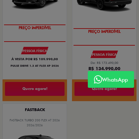
O SUV AUTOMÁTICO MAIS
BARATO DO BRASIL
PREÇO IMPERDÍVEL
OPORTUNIDADE
PREÇO IMPERDÍVEL
PESSOA FÍSICA
PESSOA FÍSICA
À VISTA POR R$ 109.990,00
De: R$ 173.490,00
PULSE DRIVE 1.3 AT FLEX 4P 2026
R$ 134.990,00
WhatsApp
Quero agora!
Quero agora!
FASTBACK
FASTBACK TURBO 200 FLEX AT 2026
2026/2026