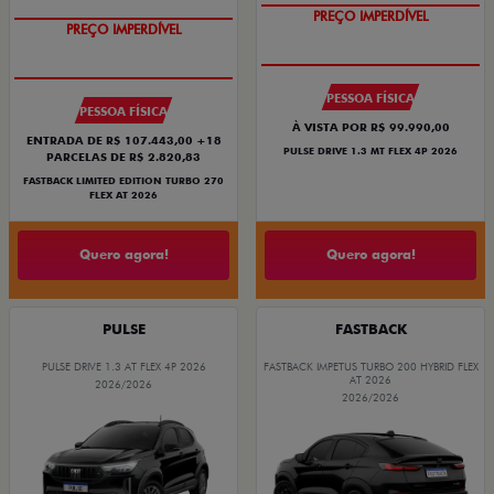
COM USADO NA TROCA
PREÇO IMPERDÍVEL
PREÇO IMPERDÍVEL
PESSOA FÍSICA
PESSOA FÍSICA
À VISTA POR R$ 99.990,00
ENTRADA DE R$ 107.443,00 +18
PULSE DRIVE 1.3 MT FLEX 4P 2026
PARCELAS DE R$ 2.820,83
FASTBACK LIMITED EDITION TURBO 270
FLEX AT 2026
Quero agora!
Quero agora!
PULSE
FASTBACK
PULSE DRIVE 1.3 AT FLEX 4P 2026
FASTBACK IMPETUS TURBO 200 HYBRID FLEX
AT 2026
2026/2026
2026/2026