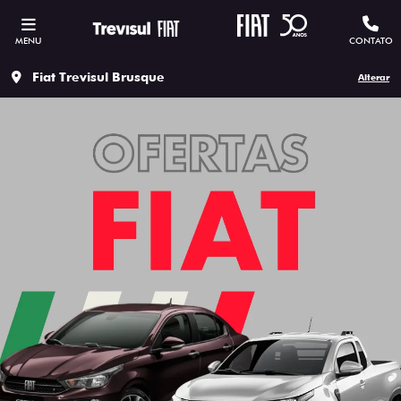
MENU
CONTATO
Fiat Trevisul Brusque
Alterar