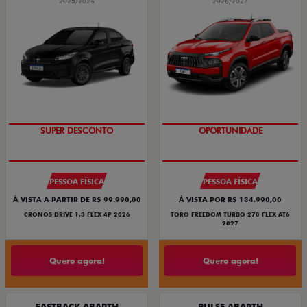
2025/2026
2026/2027
BÔNUS DE ATÉ R$ 14 MIL
SUPERVALORIZAÇÃO DO USADO
SUPER DESCONTO
OPORTUNIDADE
PESSOA FÍSICA
PESSOA FÍSICA
À VISTA A PARTIR DE R$ 99.990,00
À VISTA POR R$ 134.990,00
CRONOS DRIVE 1.3 FLEX 4P 2026
TORO FREEDOM TURBO 270 FLEX AT6
2027
Quero agora!
Quero agora!
FASTBACK ABARTH
PULSE ABARTH