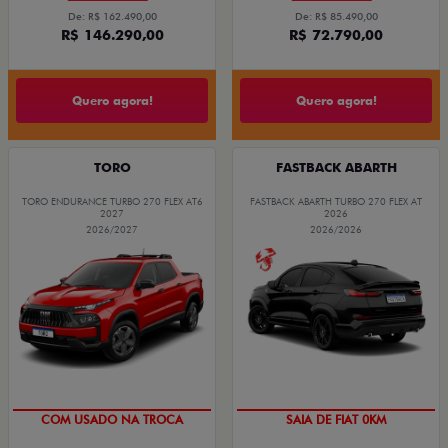
De: R$ 162.490,00
De: R$ 85.490,00
R$ 146.290,00
R$ 72.790,00
Quero agora!
Quero agora!
TORO
FASTBACK ABARTH
TORO ENDURANCE TURBO 270 FLEX AT6
FASTBACK ABARTH TURBO 270 FLEX AT
2027
2026
2026/2027
2026/2026
OPORTUNIDADE
PREÇO IMPERDÍVEL
COM USADO NA TROCA
SAIA DE FIAT 0KM