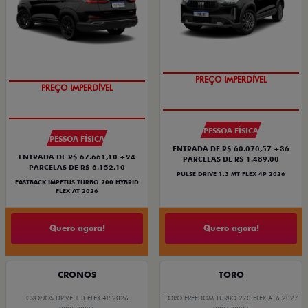
OPORTUNIDADE
OPORTUNIDADE
PREÇO IMPERDÍVEL
PREÇO IMPERDÍVEL
PESSOA FÍSICA
PESSOA FÍSICA
ENTRADA DE R$ 60.070,57 +36
ENTRADA DE R$ 67.661,10 +24
PARCELAS DE R$ 1.489,00
PARCELAS DE R$ 6.152,10
PULSE DRIVE 1.3 MT FLEX 4P 2026
FASTBACK IMPETUS TURBO 200 HYBRID
FLEX AT 2026
Quero agora!
Quero agora!
CRONOS
TORO
CRONOS DRIVE 1.3 FLEX 4P 2026
TORO FREEDOM TURBO 270 FLEX AT6 2027