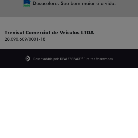
Desacelere. Seu bem maior é a vida.
Trevisul Comercial de Veiculos LTDA
28.090.609/0001-18
Desenvolvido pela DEALERSPACE ® Direitos Reservados.