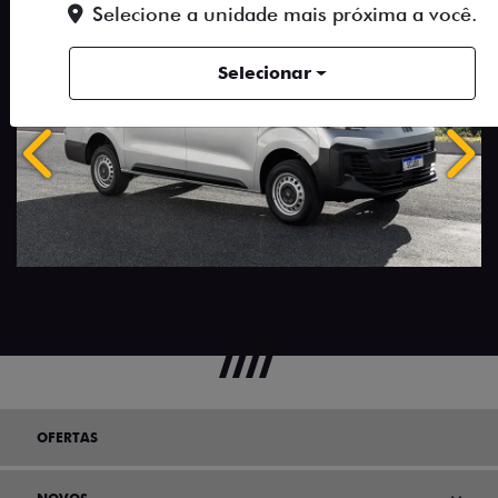
Selecione a unidade mais próxima a você.
Selecionar
Anterior
Próx
OFERTAS