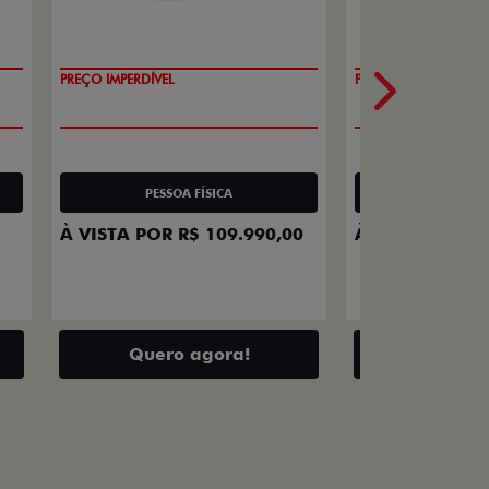
O SUV AUTOMÁTICO MAIS BARATO DO
OPORTUNIDADE
BRASIL
PESSOA FÍSICA
PESSOA 
À VISTA POR R$ 109.990,00
À VISTA POR R
Quero agora!
Quero 