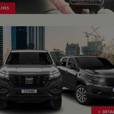
LHES
+ DETA