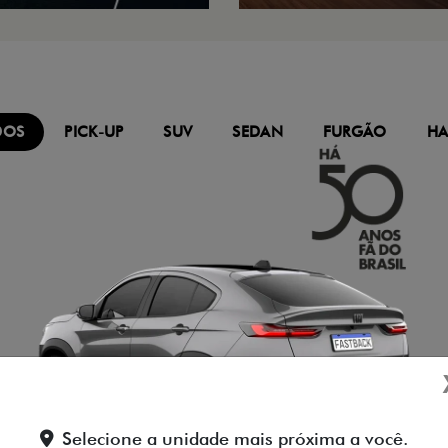
DOS
PICK-UP
SUV
SEDAN
FURGÃO
HA
Selecione a unidade mais próxima a você.