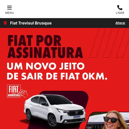
MENU
LIGAR
Fiat Trevisul Brusque
Alterar