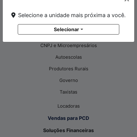
Mobi
Selecione a unidade mais próxima a você.
Argo
Selecionar
Vendas Diretas
CNPJ e Microempresários
Autoescolas
Produtores Rurais
Governo
Taxistas
Locadoras
Vendas para PCD
Soluções Financeiras