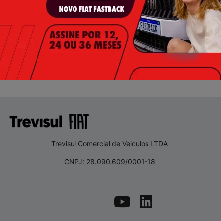
Trevisul Comercial de Veiculos LTDA
CNPJ: 28.090.609/0001-18