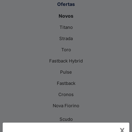
Ofertas
Novos
Titano
Strada
Toro
Fastback Hybrid
Pulse
Fastback
Cronos
Nova Fiorino
Scudo
X
Novo Ducato