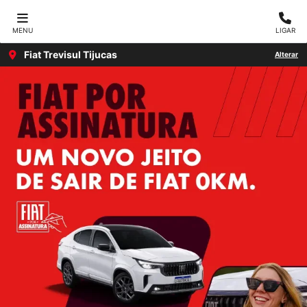
MENU
LIGAR
Fiat Trevisul Tijucas
Alterar