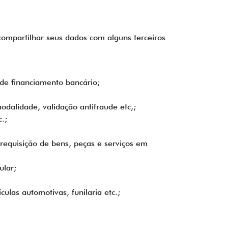
ompartilhar seus dados com alguns terceiros
 de financiamento bancário;
dalidade, validação antifraude etc,;
.;
 requisição de bens, peças e serviços em
ular;
culas automotivas, funilaria etc.;