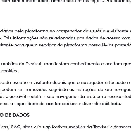
com confidencialidade, dentro dos limites legais. No entanto
nviados pela plataforma ao computador do usuário e visitant
. Tais informações são relacionadas aos dados de acesso como
tante para que o servidor da plataforma possa lê-las posterio
os mobiles da Trevisul, manifestam conhecimento e aceitam que
 cookies.
do do usuário e visitante depois que o navegador é fechado e
s podem ser removidos seguindo as instruções do seu navegad
. É possível redefinir seu navegador da web para recusar tod
se a capacidade de aceitar cookies estiver desabilitada.
TO DE DADOS
físicas, SAC, sites e/ou aplicativos mobiles da Trevisul e forne