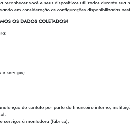
econhecer você e seus dispositivos utilizados durante sua n
vando em consideração as configurações disponibilizadas nesta
TAMOS OS DADOS COLETADOS?
ra:
 e serviços;
utenção de contato por parte do financeiro interno, instituiçõe
ul;
 serviços à montadora (fábrica);