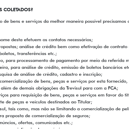
S COLETADOS?
o de bens e serviços da melhor maneira possível precisamos c
 nome desta efetuem os contatos necessários;
 propostas; análise de crédito bem como efetivação de contrato
oletos, transferências etc.;
to, para processamento de pagamento por meio da referida mo
ira, para análise de crédito, emissão de boletos bancários etc
uisa de análise de crédito, cadastro e inscrição;
omercialização de bens, peças e serviços por esta fornecido,
ão, além de demais obrigações da Trevisul para com a FCA;
ços para requisição de bens, peças e serviços em favor do tit
e de peças e veículos destinados ao Titular;
isul, tais como, mas não se limitando a comercialização de pelí
ra proposta de comercialização de seguros;
úncios, ofertas, comunicados etc.;