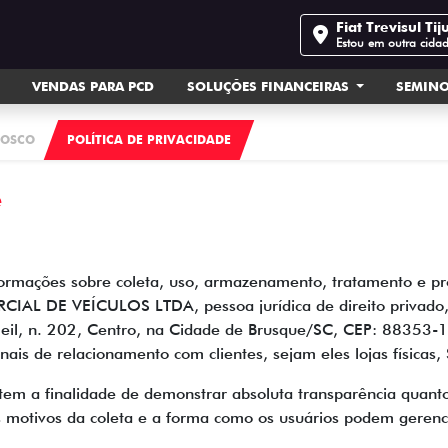
Fiat Trevisul Tij
Estou em outra cida
VENDAS PARA PCD
SOLUÇÕES FINANCEIRAS
SEMIN
NOSCO
POLÍTICA DE PRIVACIDADE
e
nformações sobre coleta, uso, armazenamento, tratamento e pr
RCIAL DE VEÍCULOS LTDA, pessoa jurídica de direito privado
Heil, n. 202, Centro, na Cidade de Brusque/SC, CEP: 88353-1
anais de relacionamento com clientes, sejam eles lojas físicas,
 tem a finalidade de demonstrar absoluta transparência quanto
s motivos da coleta e a forma como os usuários podem gerenci