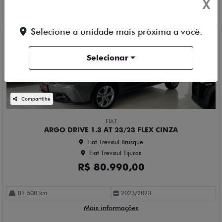
X
Mais informações
Selecione a unidade mais próxima a você.
Selecionar
Compartilhe
FIAT
ARGO DRIVE 1.3 AT 23/23 FLEX CINZA
Fiat Trevisul Brusque
Fiat Trevisul Tijucas
R$ 80.990,00
81.500 km
2023/2023
Mais informações