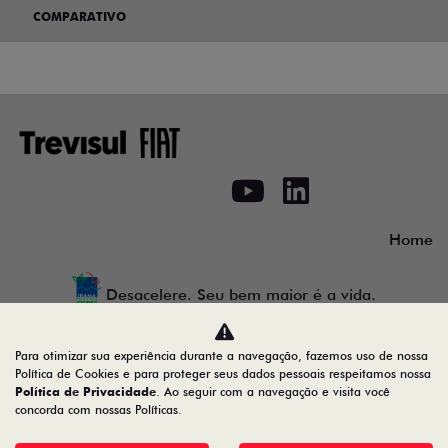
COMPARATIVO
Home
Desacelere. Seu bem maior é a vida.
Para otimizar sua experiência durante a navegação, fazemos uso de nossa
Política de Cookies e para proteger seus dados pessoais respeitamos nossa
Trevisul Comercial de Veiculos LTDA
Política de Privacidade
. Ao seguir com a navegação e visita você
concorda com nossas Políticas.
28.090.609/0001-18