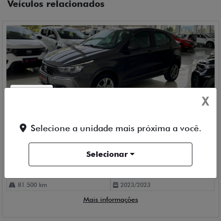
Veículos relacionados
Compartilhe
X
FIAT
ARGO DRIVE 1.3 AT 23/23 FLEX CINZA
Selecione a unidade mais próxima a você.
Fiat Trevisul Brusque
Fiat Trevisul Tijucas
Selecionar
R$ 80.990,00
81.500 km
2023/2023
Mais informações