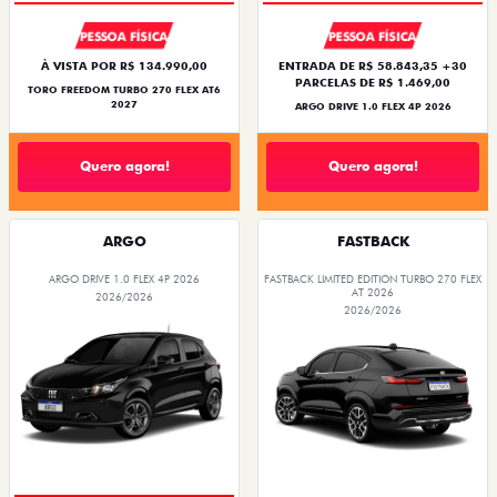
PESSOA FÍSICA
PESSOA FÍSICA
À VISTA POR R$ 134.990,00
ENTRADA DE R$ 58.843,35 +30
PARCELAS DE R$ 1.469,00
TORO FREEDOM TURBO 270 FLEX AT6
2027
ARGO DRIVE 1.0 FLEX 4P 2026
Quero agora!
Quero agora!
ARGO
FASTBACK
ARGO DRIVE 1.0 FLEX 4P 2026
FASTBACK LIMITED EDITION TURBO 270 FLEX
AT 2026
2026/2026
2026/2026