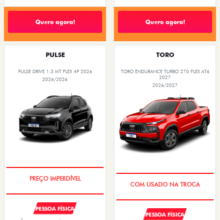
Quero agora!
Quero agora!
PULSE
TORO
PULSE DRIVE 1.3 MT FLEX 4P 2026
TORO ENDURANCE TURBO 270 FLEX AT6
2027
2026/2026
2026/2027
OPORTUNIDADE
OPORTUNIDADE
PESSOA FÍSICA
PESSOA FÍSICA