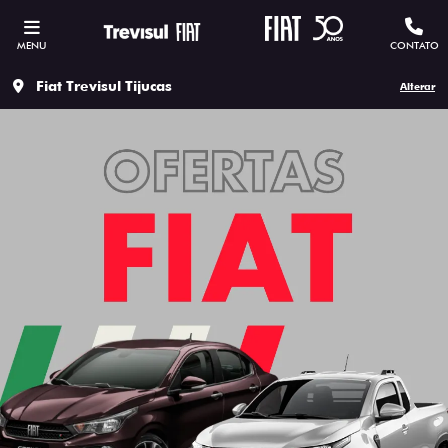
MENU
CONTATO
Fiat Trevisul Tijucas
Alterar