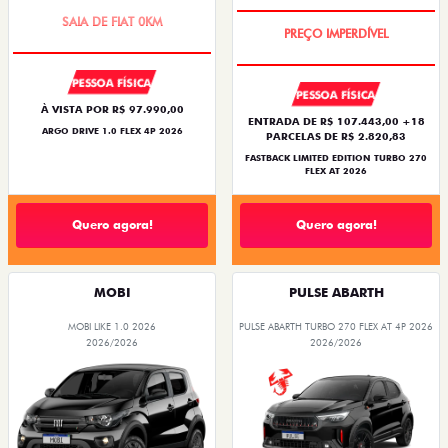
OPORTUNIDADE
COM USADO NA TROCA
PESSOA FÍSICA
PESSOA FÍSICA
À VISTA POR R$ 97.990,00
ENTRADA DE R$ 107.443,00 +18
ARGO DRIVE 1.0 FLEX 4P 2026
PARCELAS DE R$ 2.820,83
FASTBACK LIMITED EDITION TURBO 270
FLEX AT 2026
Quero agora!
Quero agora!
MOBI
PULSE ABARTH
MOBI LIKE 1.0 2026
PULSE ABARTH TURBO 270 FLEX AT 4P 2026
2026/2026
2026/2026