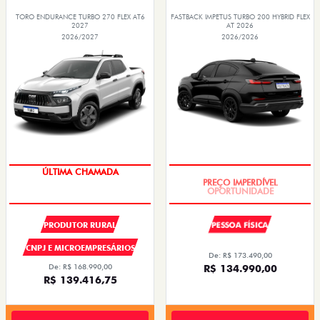
TORO ENDURANCE TURBO 270 FLEX AT6
FASTBACK IMPETUS TURBO 200 HYBRID FLEX
2027
AT 2026
2026/2027
2026/2026
ÚLTIMA CHAMADA
OPORTUNIDADE
PRODUTOR RURAL
PESSOA FÍSICA
CNPJ E MICROEMPRESÁRIOS
De: R$ 173.490,00
De: R$ 168.990,00
R$ 134.990,00
R$ 139.416,75