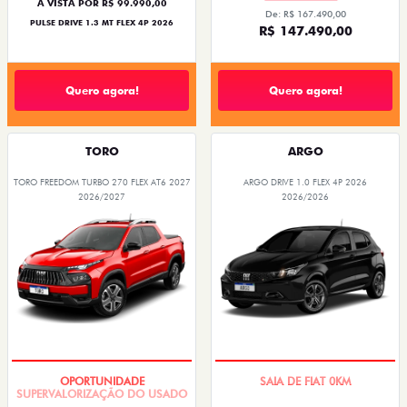
À VISTA POR R$ 99.990,00
De: R$ 167.490,00
PULSE DRIVE 1.3 MT FLEX 4P 2026
R$ 147.490,00
Quero agora!
Quero agora!
TORO
ARGO
TORO FREEDOM TURBO 270 FLEX AT6 2027
ARGO DRIVE 1.0 FLEX 4P 2026
2026/2027
2026/2026
SUPERVALORIZAÇÃO DO USADO
OPORTUNIDADE