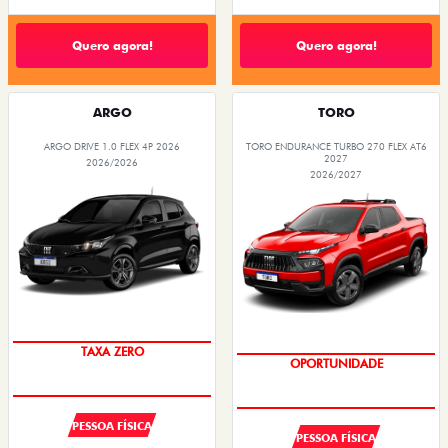
Quero agora!
Quero agora!
ARGO
TORO
ARGO DRIVE 1.0 FLEX 4P 2026
TORO ENDURANCE TURBO 270 FLEX AT6
2027
2026/2026
2026/2027
SAIA DE FIAT 0KM
SUPERVALORIZAÇÃO DO USADO
PESSOA FÍSICA
PESSOA FÍSICA