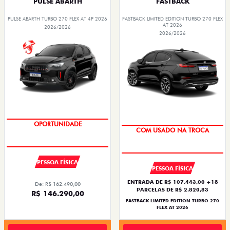
PULSE ABARTH
FASTBACK
PULSE ABARTH TURBO 270 FLEX AT 4P 2026
FASTBACK LIMITED EDITION TURBO 270 FLEX
AT 2026
2026/2026
2026/2026
SAIA DE FIAT 0KM
TAXA ZERO
PESSOA FÍSICA
PESSOA FÍSICA
ENTRADA DE R$ 107.443,00 +18
De: R$ 162.490,00
PARCELAS DE R$ 2.820,83
R$ 146.290,00
FASTBACK LIMITED EDITION TURBO 270
FLEX AT 2026