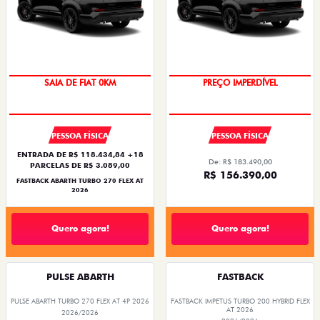
PREÇO IMPERDÍVEL
SAIA DE FIAT 0KM
PESSOA FÍSICA
PESSOA FÍSICA
ENTRADA DE R$ 118.434,84 +18
De: R$ 183.490,00
PARCELAS DE R$ 3.089,00
R$ 156.390,00
FASTBACK ABARTH TURBO 270 FLEX AT
2026
Quero agora!
Quero agora!
PULSE ABARTH
FASTBACK
PULSE ABARTH TURBO 270 FLEX AT 4P 2026
FASTBACK IMPETUS TURBO 200 HYBRID FLEX
AT 2026
2026/2026