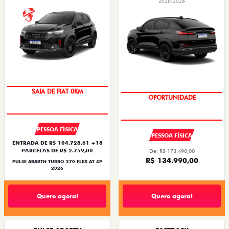
2026/2026
OPORTUNIDADE
PREÇO IMPERDÍVEL
PESSOA FÍSICA
PESSOA FÍSICA
ENTRADA DE R$ 104.728,61 +18
PARCELAS DE R$ 2.759,00
De: R$ 173.490,00
R$ 134.990,00
PULSE ABARTH TURBO 270 FLEX AT 4P
2026
Quero agora!
Quero agora!