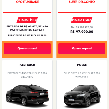
NOVA VERSÃO
TAXA ZERO
PESSOA FÍSICA
PESSOA FÍSICA
ENTRADA DE R$ 60.070,57 +36
De: R$ 108.990,00
PARCELAS DE R$ 1.489,00
R$ 97.990,00
PULSE DRIVE 1.3 MT FLEX 4P 2026
Quero agora!
Quero agora!
FASTBACK
PULSE
FASTBACK TURBO 200 FLEX AT 2026
PULSE DRIVE 1.3 AT FLEX 4P 2026
2026/2026
2026/2026