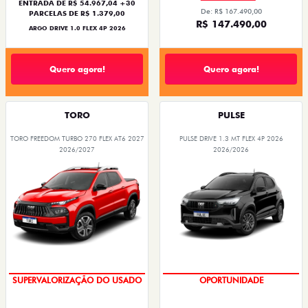
ENTRADA DE R$ 54.967,04 +30
De: R$ 167.490,00
PARCELAS DE R$ 1.379,00
R$ 147.490,00
ARGO DRIVE 1.0 FLEX 4P 2026
Quero agora!
Quero agora!
TORO
PULSE
TORO FREEDOM TURBO 270 FLEX AT6 2027
PULSE DRIVE 1.3 MT FLEX 4P 2026
2026/2027
2026/2026
OPORTUNIDADE
NOVA VERSÃO