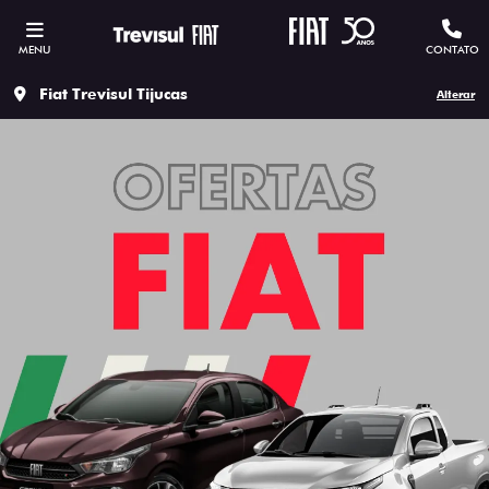
MENU
CONTATO
Fiat Trevisul Tijucas
Alterar