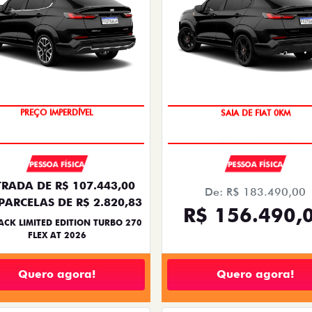
PREÇO IMPERDÍVEL
SAIA DE FIAT 0KM
PESSOA FÍSICA
PESSOA FÍSICA
RADA DE R$ 107.443,00
De: R$ 183.490,00
PARCELAS DE R$ 2.820,83
R$ 156.490,
ACK LIMITED EDITION TURBO 270
FLEX AT 2026
Quero agora!
Quero agora!