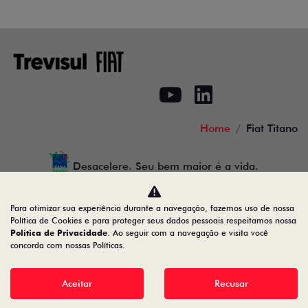
Home
Fiat Titano
Desacelere. Seu bem maior é a vida.
Para otimizar sua experiência durante a navegação, fazemos uso de nossa
Política de Cookies e para proteger seus dados pessoais respeitamos nossa
Trevisul Comercial de Veiculos LTDA
Política de Privacidade
. Ao seguir com a navegação e visita você
concorda com nossas Políticas.
28.090.609/0001-18
Aceitar
Recusar
Desenvolvido pela DEALERSPACE ® Direitos Reservados.