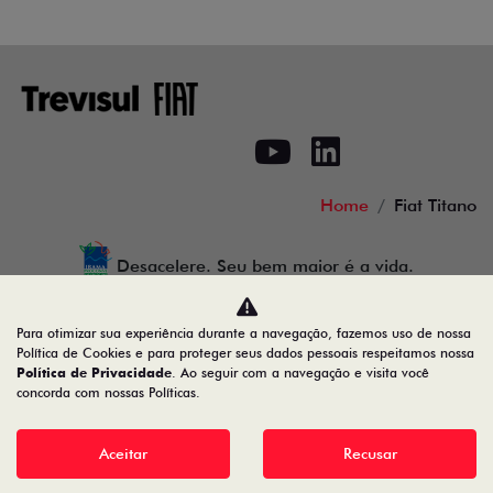
Home
Fiat Titano
Desacelere. Seu bem maior é a vida.
Para otimizar sua experiência durante a navegação, fazemos uso de nossa
Política de Cookies e para proteger seus dados pessoais respeitamos nossa
Trevisul Comercial de Veiculos LTDA
Política de Privacidade
. Ao seguir com a navegação e visita você
concorda com nossas Políticas.
28.090.609/0001-18
Aceitar
Recusar
Desenvolvido pela DEALERSPACE ® Direitos Reservados.