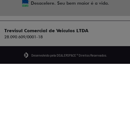
Desacelere. Seu bem maior é a vida.
Trevisul Comercial de Veiculos LTDA
28.090.609/0001-18
Desenvolvido pela DEALERSPACE ® Direitos Reservados.