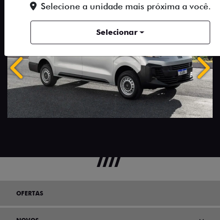
Selecione a unidade mais próxima a você.
Selecionar
Anterior
Próx
OFERTAS