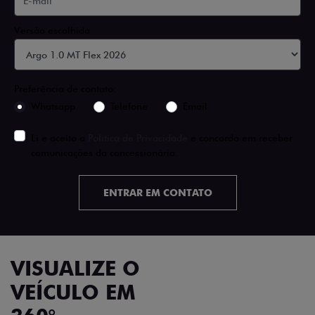
Versão escolhida
Preferência de contato:
Whatsapp
Telefone
Email
Li e aceito a
Política de Privacidade
e concordo em receber
comunicações da concessionária.
ENTRAR EM CONTATO
VISUALIZE O
VEÍCULO EM