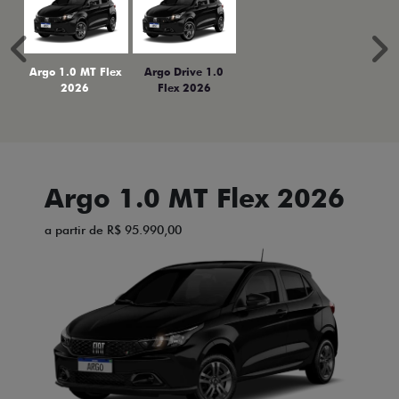
Anterior
P
Argo 1.0 MT Flex
Argo Drive 1.0
2026
Flex 2026
Argo 1.0 MT Flex 2026
a partir de R$ 95.990,00