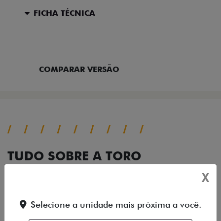
FICHA TÉCNICA
ENTRAR EM CONTATO
COMPARAR VERSÃO
TUDO SOBRE A TORO
X
DESTAQUES
HÍBRIDOS LEVES MHEV
PERFOR
Selecione a unidade mais próxima a você.