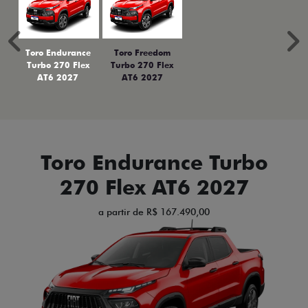
Anterior
P
Toro Endurance
Toro Freedom
Turbo 270 Flex
Turbo 270 Flex
AT6 2027
AT6 2027
Toro Endurance Turbo
270 Flex AT6 2027
a partir de R$ 167.490,00