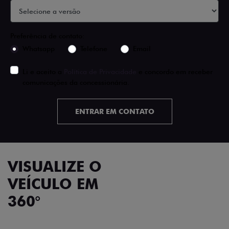
Preferência de contato:
Whatsapp
Telefone
Email
Li e aceito a
Política de Privacidade
e concordo em receber
comunicações da concessionária.
ENTRAR EM CONTATO
VISUALIZE O
VEÍCULO EM
360°