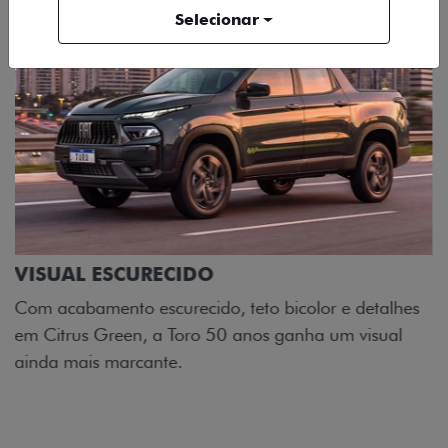
Selecionar
ADESIVOS ESTILIZADOS
Os adesivos aplicados no capô e nas laterais
reforçam a identidade única dessa edição para lá de
comemorativa.
Próximo
Previous
Next
Tecnologia de série