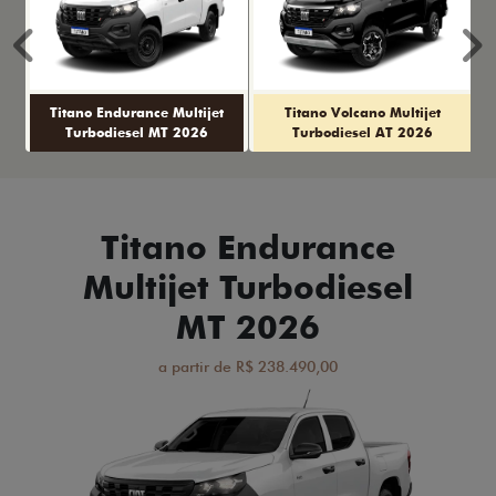
Anterior
P
Titano Endurance Multijet
Titano Volcano Multijet
Turbodiesel MT 2026
Turbodiesel AT 2026
Titano Endurance
Multijet Turbodiesel
MT 2026
a partir de R$ 238.490,00