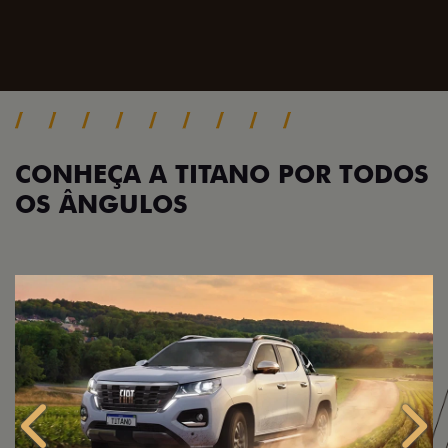
Próximo
Previous
Next
Pack tecnologia
CONHEÇA A TITANO POR TODOS
OS ÂNGULOS
Anterior
Próx