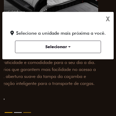
X
Selecione a unidade mais próxima a você.
Selecionar
PACK OFF-ROAD
Prepare sua picape para qualquer desafio. O Pack
off-road combina engate de reboque para até 3,5
toneladas, alargadores de para-lamas e overbumper,
oferecendo mais capacidade de reboque, proteção
extra para a carroceria e um visual ainda mais
imponente para enfrentar qualquer terreno com
confiança.