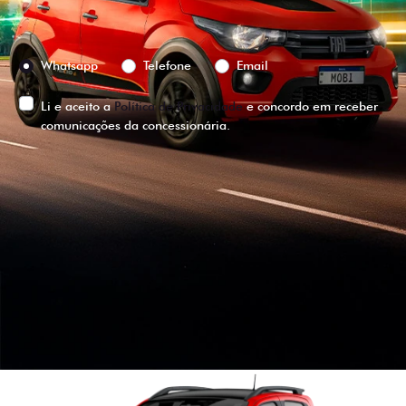
Preferência de contato:
Whatsapp
Telefone
Email
Li e aceito a
Política de Privacidade
e concordo em receber
comunicações da concessionária.
ENTRAR EM CONTATO
VISUALIZE O
VEÍCULO EM
360°