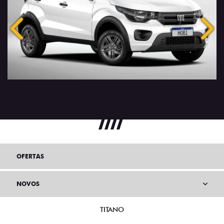
Anterior
Próx
OFERTAS
NOVOS
TITANO