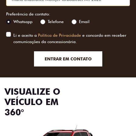
Preferência de contato:
Whatsapp
Telefone
Email
Li e aceito a
Política de Privacidade
e concordo em receber
comunicações da concessionária.
ENTRAR EM CONTATO
VISUALIZE O
VEÍCULO EM
360°