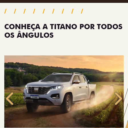
CONHEÇA A TITANO POR TODOS
OS ÂNGULOS
Anterior
Próx