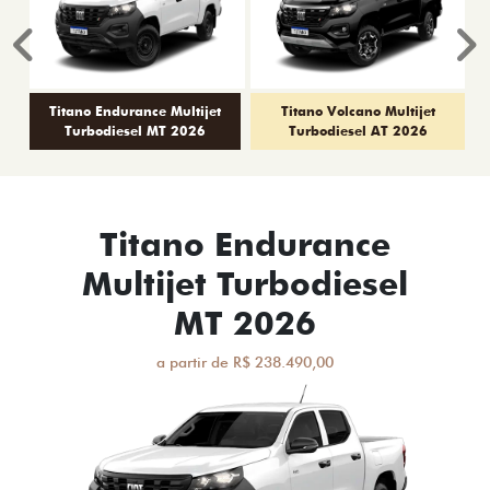
Anterior
P
Titano Endurance Multijet
Titano Volcano Multijet
Turbodiesel MT 2026
Turbodiesel AT 2026
Titano Endurance
Multijet Turbodiesel
MT 2026
a partir de R$ 238.490,00