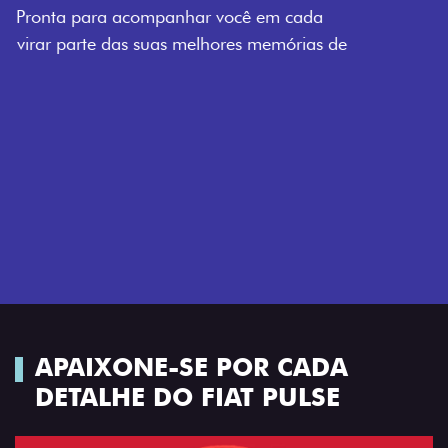
enquanto os detalhes escurecidos, o teto bicolor e as
rodas de liga-leve aro 16” em preto brilhante
completam o visual com ainda mais estilo.
Próximo
Previous
Next
Tecnologia que acompanha o seu ritmo
APAIXONE-SE POR CADA
DETALHE DO FIAT PULSE