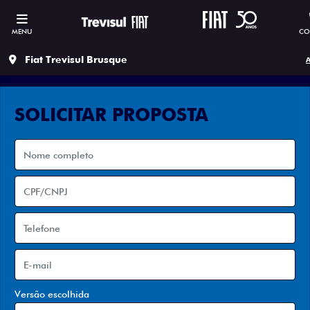
MENU
CO
Fiat Trevisul Brusque
A
SOLICITAR PROPOSTA
Versão escolhida