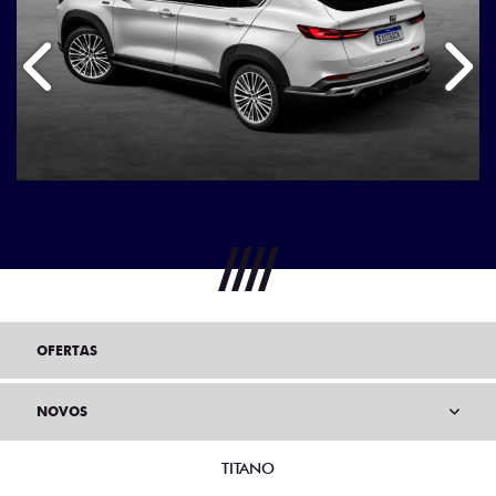
Anterior
Próx
OFERTAS
NOVOS
TITANO