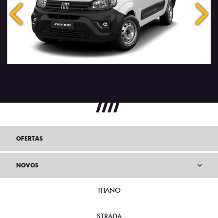
Anterior
Próx
OFERTAS
NOVOS
TITANO
STRADA