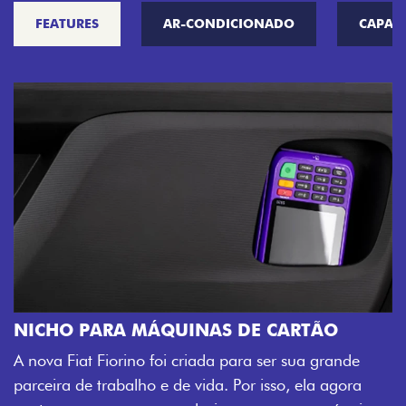
FEATURES
AR-CONDICIONADO
CAPAC
CHAVE COM T
Agora, a chave da 
A MÁQUINAS DE CARTÃO
veículo também à d
rino foi criada para ser sua grande
fechadura. São de
balho e de vida. Por isso, ela agora
mais fluidez para o