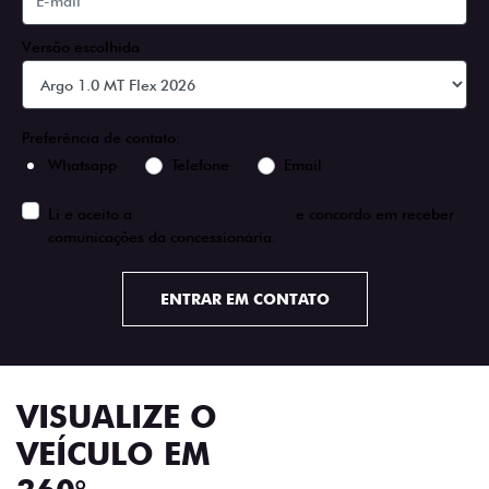
Versão escolhida
Preferência de contato:
Whatsapp
Telefone
Email
Li e aceito a
Política de Privacidade
e concordo em receber
comunicações da concessionária.
ENTRAR EM CONTATO
VISUALIZE O
VEÍCULO EM