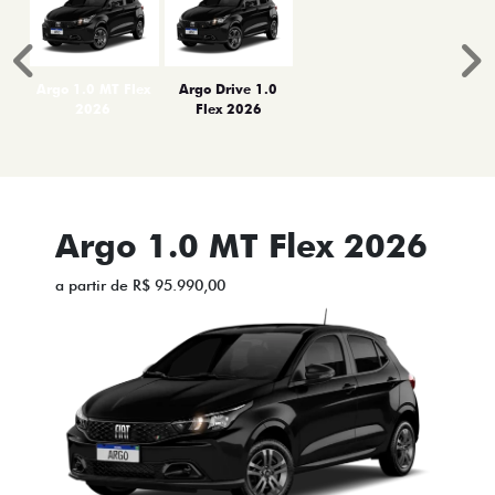
Anterior
P
Argo 1.0 MT Flex
Argo Drive 1.0
2026
Flex 2026
Argo 1.0 MT Flex 2026
a partir de R$ 95.990,00