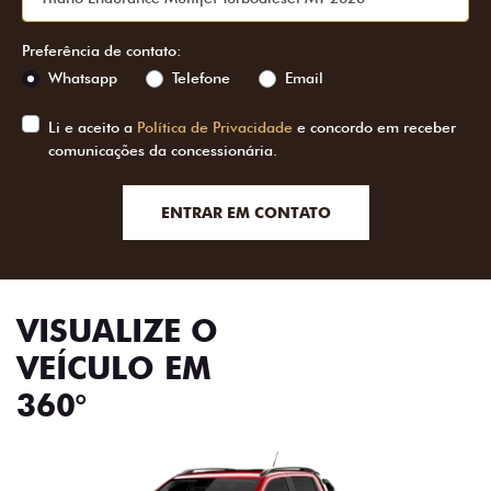
Preferência de contato:
Whatsapp
Telefone
Email
Li e aceito a
Política de Privacidade
e concordo em receber
comunicações da concessionária.
ENTRAR EM CONTATO
VISUALIZE O
VEÍCULO EM
360°