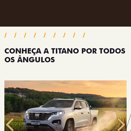
CONHEÇA A TITANO POR TODOS
OS ÂNGULOS
Anterior
Próx