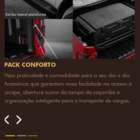
a.
o a
s.