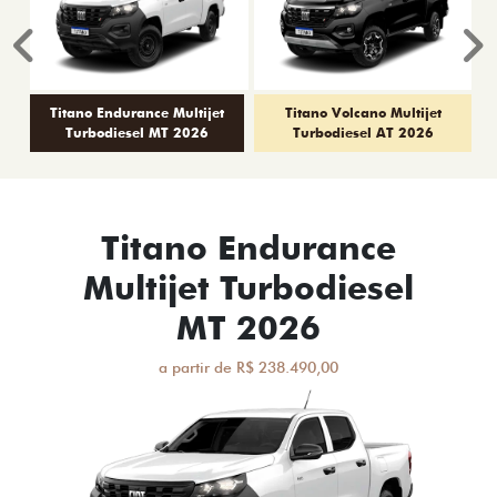
Anterior
P
Titano Endurance Multijet
Titano Volcano Multijet
Turbodiesel MT 2026
Turbodiesel AT 2026
Titano Endurance
Multijet Turbodiesel
MT 2026
a partir de R$ 238.490,00